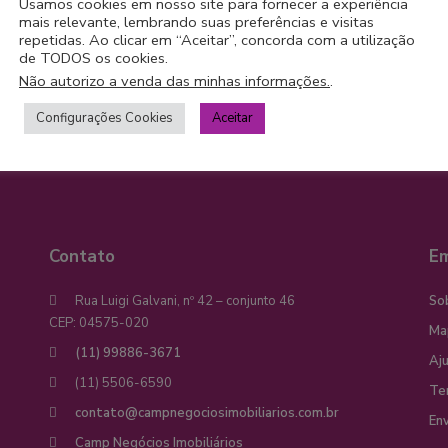
Usamos cookies em nosso site para fornecer a experiência
e 3 Vagas de Garagem Se você está em bus
[mais]
mais relevante, lembrando suas preferências e visitas
repetidas. Ao clicar em “Aceitar”, concorda com a utilização
3
5
de TODOS os cookies.
Campos & Caetano Negócios Imobiliários
Não autorizo a venda das minhas informações.
.
Configurações Cookies
Aceitar
Contato
E
Rua Luigi Galvani, nº 42 – conjunto 46
So
CEP: 04575-020
Ma
(11) 99886-3671
Aj
(11) 5506-6590
Te
contato@campnegociosimobiliarios.com.br
Env
Camp Negócios Imobiliários