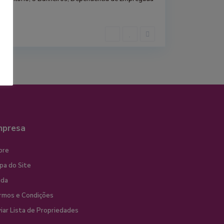
mpresa
bre
pa do Site
uda
rmos e Condições
iar Lista de Propriedades