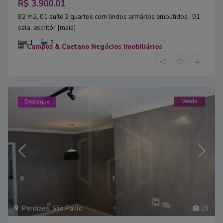
R$ 3.900.01
82 m2, 01 suíte 2 quartos com lindos armários embutidos , 01
sala, escritór
[mais]
1
2
Campos & Caetano Negócios Imobiliários
Venda
Destaque
Perdizes
,
São Paulo
19