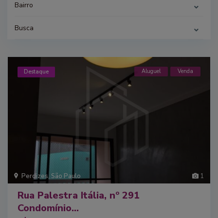
Bairro
Busca
Aluguel
Venda
Destaque
Perdizes
,
São Paulo
1
Rua Palestra Itália, nº 291
Condomínio...