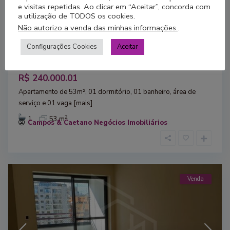
e visitas repetidas. Ao clicar em “Aceitar”, concorda com
a utilização de TODOS os cookies.
Não autorizo a venda das minhas informações.
.
Chácara Flora
,
São Paulo
28
Configurações Cookies
Aceitar
Avenida Washington Luís, 3509
Condomin...
R$ 240.000.01
Apartamento de 53m², 01 dormitório, 01 banheiro, área de
serviço e 01 vaga
[mais]
2
1
53 m
Campos & Caetano Negócios Imobiliários
Venda