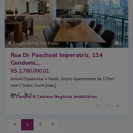
Região Berrini
,
São Paulo
53
Rua Dr Paschoal Imperatriz, 114
Condomí...
R$ 2.780.000.01
Imóvel Espetacular à Venda: Amplo Apartamento de 170m²
com 3 Suítes, Escrit
[mais]
3
5
Campos & Caetano Negócios Imobiliários
1
2