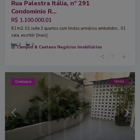
Rua Palestra Itália, nº 291
Condominio R...
R$ 1.100.000.01
82 m2, 01 suíte 2 quartos com lindos armários embutidos , 01
sala, escritór
[mais]
2
2
Campos & Caetano Negócios Imobiliários
Venda
Destaque