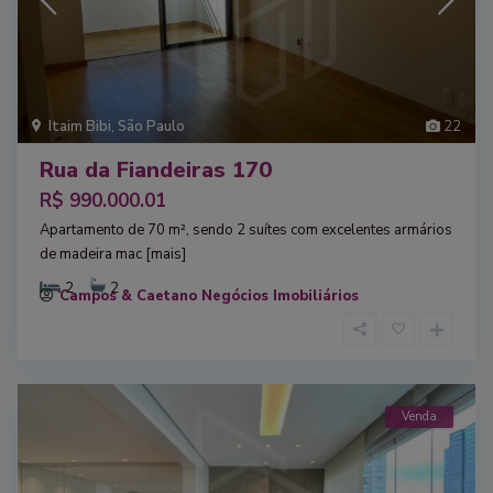
Itaim Bibi
,
São Paulo
22
Rua da Fiandeiras 170
R$ 990.000.01
Apartamento de 70 m², sendo 2 suítes com excelentes armários
de madeira mac
[mais]
2
2
Campos & Caetano Negócios Imobiliários
Venda