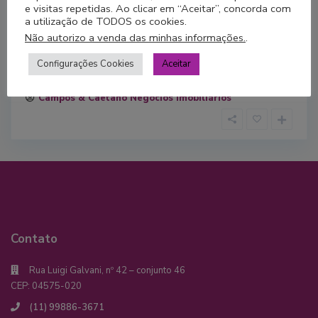
e visitas repetidas. Ao clicar em “Aceitar”, concorda com
Buritis
a utilização de TODOS os cookies.
R$ 370.000.01
Não autorizo a venda das minhas informações.
.
Apartamento à venda (mobiliado), possui 42m² bem
Configurações Cookies
Aceitar
distribuídos, sendo: 1 qua
[mais]
1
Campos & Caetano Negócios Imobiliários
Contato
Rua Luigi Galvani, nº 42 – conjunto 46
CEP: 04575-020
(11) 99886-3671