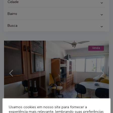
Cidade
Bairro
Busca
Venda
Jabaquara
,
São Paulo
24
Usamos cookies em nosso site para fornecer a
experiência mais relevante, lembrando suas preferências
Rua dos Buritis, 54 | Condomínio