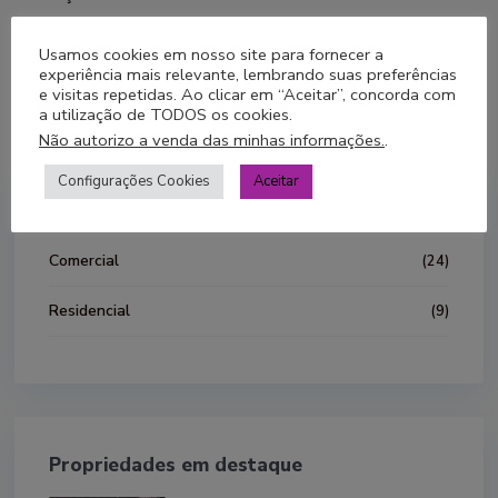
Ao usar este Site, você indica sua aceitação desta política. Se
Usamos cookies em nosso site para fornecer a
você não concorda com esta política, por favor, não use nosso
experiência mais relevante, lembrando suas preferências
Site. Seu uso continuado do Site após a publicação das
e visitas repetidas. Ao clicar em “Aceitar”, concorda com
a utilização de TODOS os cookies.
alterações a esta política será considerado sua aceitação dessas
Não autorizo a venda das minhas informações.
.
alterações.
Configurações Cookies
Aceitar
Nossas listagens
Comercial
(24)
Residencial
(9)
Propriedades em destaque