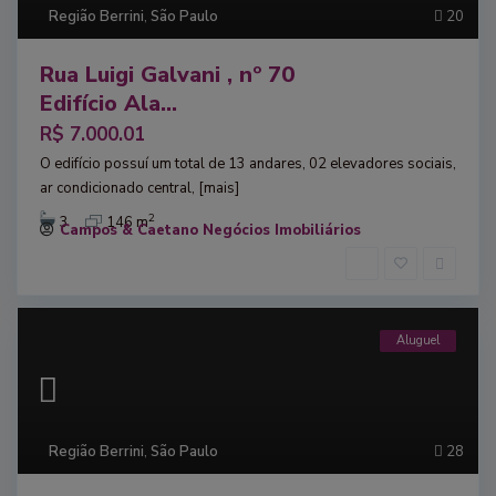
Região Berrini
,
São Paulo
20
Rua Luigi Galvani , nº 70
Edifício Ala...
R$ 7.000.01
O edifício possuí um total de 13 andares, 02 elevadores sociais,
ar condicionado central,
[mais]
2
3
146 m
Campos & Caetano Negócios Imobiliários
Aluguel
Região Berrini
,
São Paulo
28