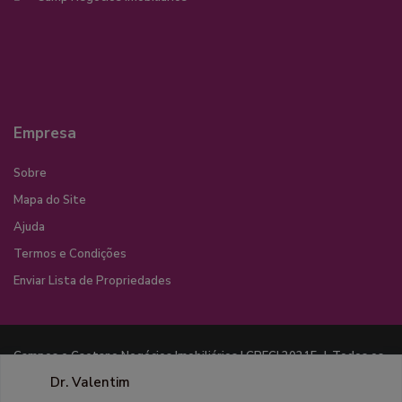
Empresa
Sobre
Mapa do Site
Ajuda
Termos e Condições
Enviar Lista de Propriedades
Campos e Caetano Negócios Imobiliários | CRECI 20215-J. Todos os
direitos reservados. Desenvolvido por MM Soluções Digitais
Dr. Valentim