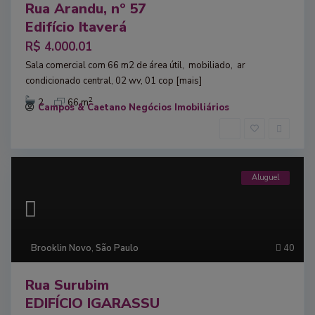
Rua Arandu, nº 57
Edifício Itaverá
R$ 4.000.01
Sala comercial com 66 m2 de área útil, mobiliado, ar
condicionado central, 02 wv, 01 cop
[mais]
2
2
66 m
Campos & Caetano Negócios Imobiliários
Aluguel
Brooklin Novo
,
São Paulo
40
Rua Surubim
EDIFÍCIO IGARASSU