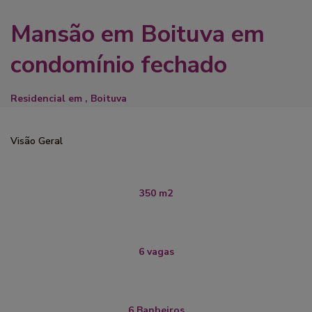
Mansão em Boituva em
condomínio fechado
Residencial
em ,
Boituva
Visão Geral
350 m2
6 vagas
6 Banheiros