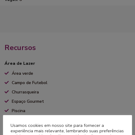
Recursos
Área de Lazer
Área verde
Campo de Futebol
Churrasqueira
Espaço Gourmet
Piscina
Piscina aquecida coberta
Usamos cookies em nosso site para fornecer a
Playground
experiência mais relevante, lembrando suas preferências