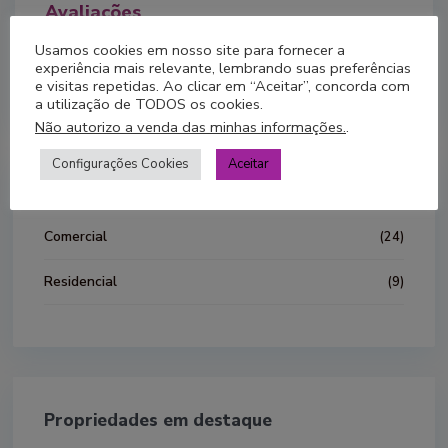
Avaliações
Usamos cookies em nosso site para fornecer a
Você precisa
login
in order to post a review
experiência mais relevante, lembrando suas preferências
e visitas repetidas. Ao clicar em “Aceitar”, concorda com
a utilização de TODOS os cookies.
Não autorizo a venda das minhas informações.
.
Configurações Cookies
Aceitar
Nossas listagens
Comercial
(24)
Residencial
(9)
Propriedades em destaque