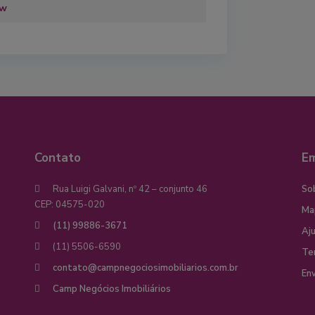
ew
Contato
E
Rua Luigi Galvani, nº 42 – conjunto 46
So
CEP: 04575-020
Ma
(11) 99886-3671
Aj
(11) 5506-6590
Te
contato@campnegociosimobiliarios.com.br
Env
Camp Negócios Imobiliários