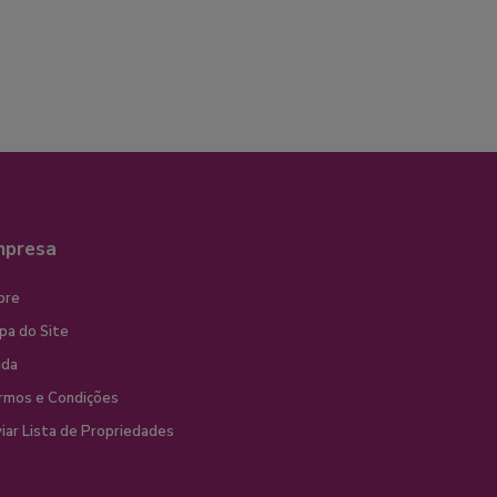
mpresa
bre
pa do Site
uda
rmos e Condições
iar Lista de Propriedades