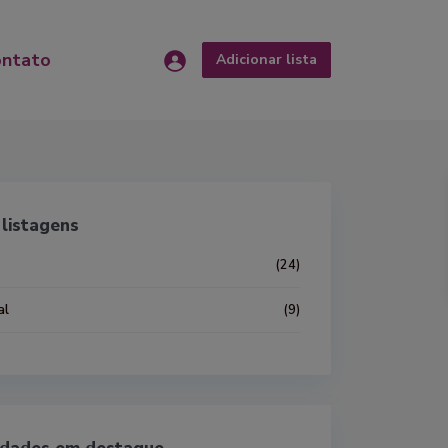
ontato
Adicionar lista
listagens
(24)
al
(9)